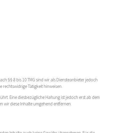
ach §§ 8 bis 10 TMG sind wir als Diensteanbieter jedoch
 rechtswidrige Tätigkeit hinweisen.
rt. Eine diesbezügliche Haftung ist jedoch erst ab dem
n wir diese Inhalte umgehend entfernen.
fremden Inhalte auch keine Gewähr übernehmen. Für die