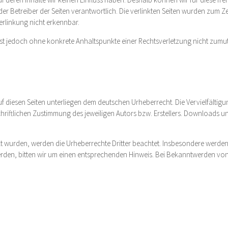
er oder Betreiber der Seiten verantwortlich. Die verlinkten Seiten wurden zu
erlinkung nicht erkennbar.
en ist jedoch ohne konkrete Anhaltspunkte einer Rechtsverletzung nicht z
auf diesen Seiten unterliegen dem deutschen Urheberrecht. Die Vervielfältig
iftlichen Zustimmung des jeweiligen Autors bzw. Erstellers. Downloads und 
ellt wurden, werden die Urheberrechte Dritter beachtet. Insbesondere werden 
den, bitten wir um einen entsprechenden Hinweis. Bei Bekanntwerden von 